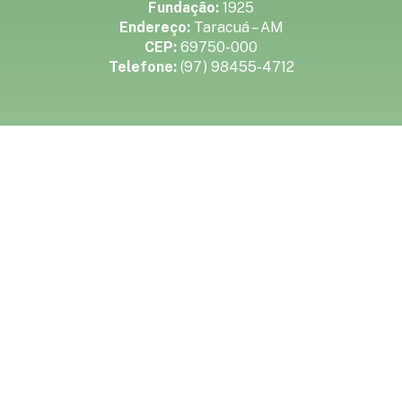
Fundação:
1925
Endereço:
Taracuá – AM
CEP:
69750-000
Telefone:
(97) 98455-4712