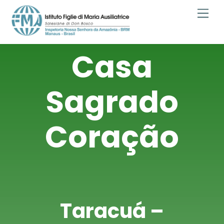
Skip
Men
to
content
Casa
Sagrado
Coração
Taracuá –